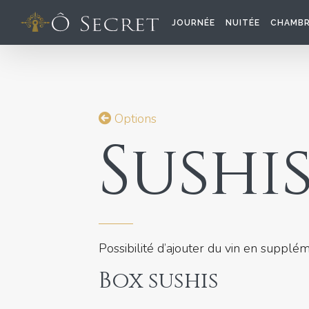
Skip
to
JOURNÉE
NUITÉE
CHAMB
content
Options
Sushi
Possibilité d’ajouter du vin en supplém
Box sushis