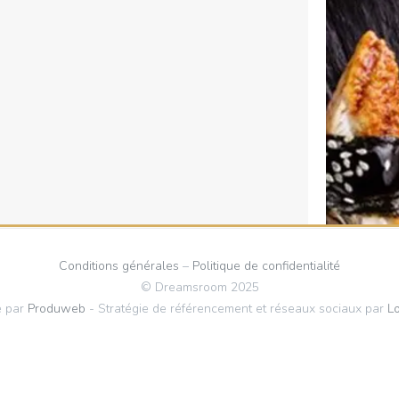
Conditions générales
–
Politique de confidentialité
© Dreamsroom 2025
é par
Produweb
- Stratégie de référencement et réseaux sociaux par
L